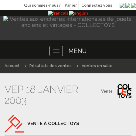
Qui sommes-nous?
Panier
Connectez vous
MENU
Toggle
navigation
Accueil
Résultats des ventes
Ventes en salle
VEP 18 JANVIER
Vente
2003
VENTE À COLLECTOYS