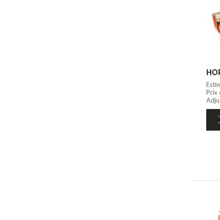
HOR
Esti
Prix
Adju