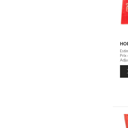
HOR
Esti
Prix
Adju