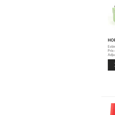
HOR
Esti
Prix
Adju