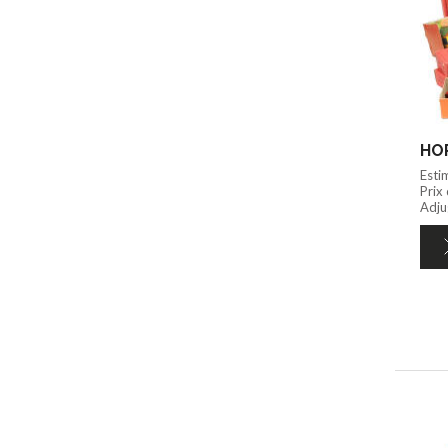
HOR
Esti
Prix
Adju