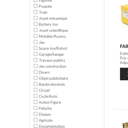
Figurine
Poupée
Train
Jouet mécanique
Battery toy
Jouet scientifique
Mobilier/Access.
Jeu
Space toy/Robot
Esti
Garage/hangar
Prix
Travaux publics
Adjug
Jeu construction
Divers
Objet publicitaire
Bande dessinée
Circuit
Cycle/Auto
Action Figure
Peluche
Disque
Agricole
Documentation