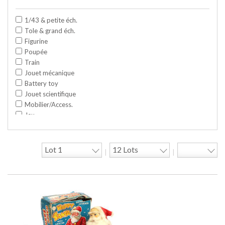
1/43 & petite éch.
Tole & grand éch.
Figurine
Poupée
Train
Jouet mécanique
Battery toy
Jouet scientifique
Mobilier/Access.
Jeu
Space toy/Robot
Garage/hangar
Travaux publics
|
|
Jeu construction
Divers
Objet publicitaire
Bande dessinée
Circuit
Cycle/Auto
Action Figure