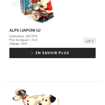
Peluche
Disque
Agricole
Documentation
Train HO
Jeu vidéo/Console
ALPS (JAPON) (1)
Playmobil/Lego
Estimation : 60/70 €
Barbie/Big Jim
Prix de départ : 35 €
Lot 1
Jouets Fast Food
Adjugé : 40 €
Trading cards
1/18ème moderne
EN SAVOIR PLUS