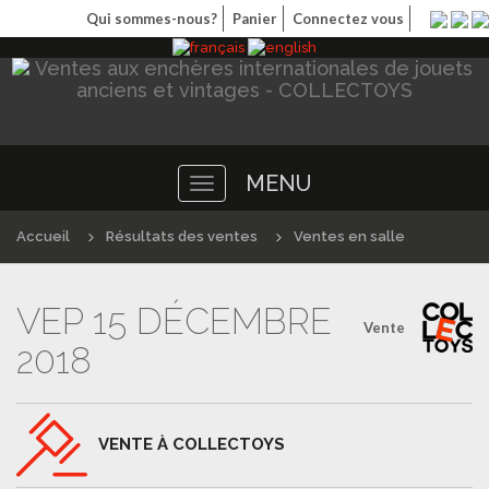
Qui sommes-nous?
Panier
Connectez vous
MENU
Toggle
navigation
Accueil
Résultats des ventes
Ventes en salle
VEP 15 DÉCEMBRE
Vente
2018
VENTE À COLLECTOYS