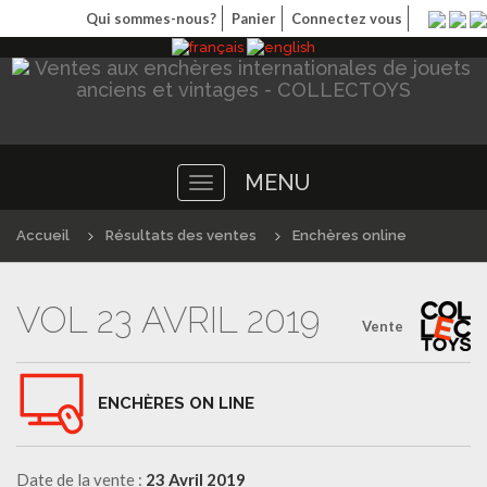
Qui sommes-nous?
Panier
Connectez vous
MENU
Toggle
navigation
Accueil
Résultats des ventes
Enchères online
VOL 23 AVRIL 2019
Vente
ENCHÈRES ON LINE
Date de la vente :
23 Avril 2019