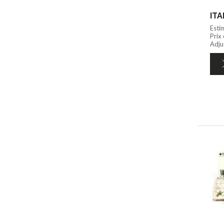
ITA
Esti
Prix
Adju