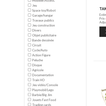
Mobilier/Access.
Jeu
TAM
Space toy/Robot
Esti
Garage/hangar
Prix
Travaux publics
Adju
Jeu construction
Divers
Objet publicitaire
Bande dessinée
Circuit
Cycle/Auto
Action Figure
Peluche
Disque
Agricole
Documentation
Train HO
Jeu vidéo/Console
Playmobil/Lego
Barbie/Big Jim
Jouets Fast Food
Trading cards