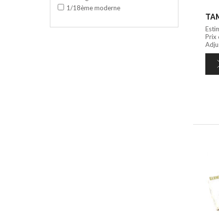
1/18ème moderne
TAM
Esti
Prix
Adju