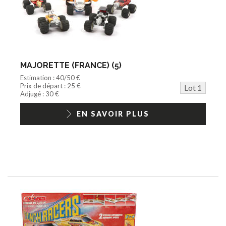
Peluche
Disque
Agricole
Documentation
Train HO
Jeu vidéo/Console
MAJORETTE (FRANCE) (5)
Playmobil/Lego
Estimation : 40/50 €
Barbie/Big Jim
Prix de départ : 25 €
Lot 1
Jouets Fast Food
Adjugé : 30 €
Trading cards
1/18ème moderne
EN SAVOIR PLUS