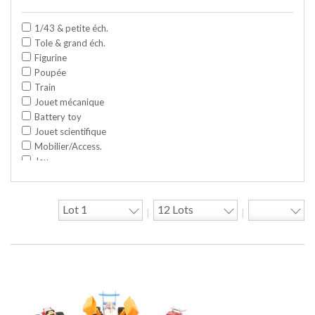
1/43 & petite éch.
Tole & grand éch.
Figurine
Poupée
Train
Jouet mécanique
Battery toy
Jouet scientifique
Mobilier/Access.
Jeu
Space toy/Robot
Garage/hangar
Travaux publics
|
|
Jeu construction
Divers
Objet publicitaire
Bande dessinée
Circuit
Cycle/Auto
Action Figure