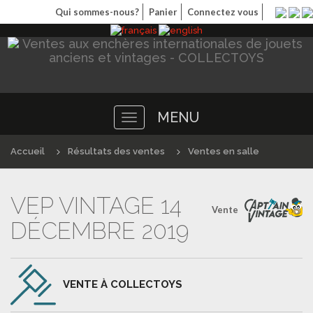
Qui sommes-nous?
Panier
Connectez vous
MENU
Toggle
navigation
Accueil
Résultats des ventes
Ventes en salle
VEP VINTAGE 14
Vente
DÉCEMBRE 2019
VENTE À COLLECTOYS