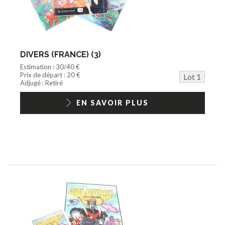
Disque
Agricole
Documentation
Train HO
Jeu vidéo/Console
DIVERS (FRANCE) (3)
Playmobil/Lego
Estimation : 30/40 €
Barbie/Big Jim
Prix de départ : 20 €
Lot 1
Jouets Fast Food
Adjugé : Retiré
Trading cards
1/18ème moderne
EN SAVOIR PLUS