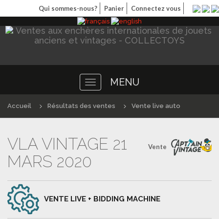
Qui sommes-nous?
Panier
Connectez vous
MENU
Toggle
navigation
Accueil
Résultats des ventes
Vente live auto
VLA VINTAGE 21
Vente
MARS 2020
VENTE LIVE + BIDDING MACHINE