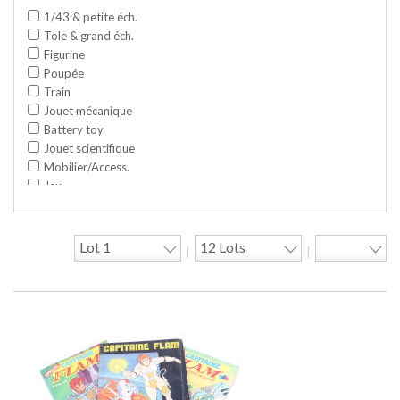
1/43 & petite éch.
Tole & grand éch.
Figurine
Poupée
Train
Jouet mécanique
Battery toy
Jouet scientifique
Mobilier/Access.
Jeu
Space toy/Robot
Garage/hangar
Travaux publics
|
|
Jeu construction
Divers
Objet publicitaire
Bande dessinée
Circuit
Cycle/Auto
Action Figure
Peluche