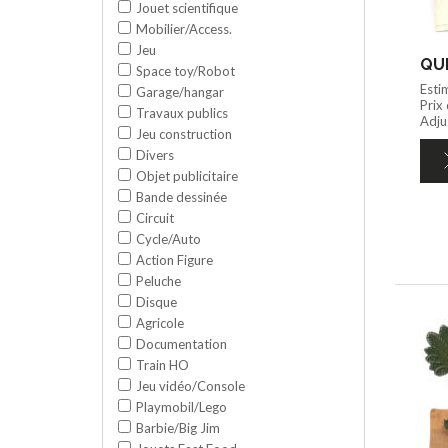
Jouet scientifique
Mobilier/Access.
Jeu
QUI
Space toy/Robot
Esti
Garage/hangar
Prix
Travaux publics
Adju
Jeu construction
Divers
Objet publicitaire
Bande dessinée
Circuit
Cycle/Auto
Action Figure
Peluche
Disque
Agricole
Documentation
Train HO
Jeu vidéo/Console
Playmobil/Lego
Barbie/Big Jim