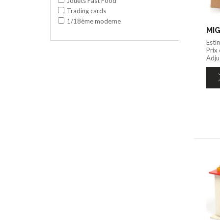
Jouets Fast Food
Trading cards
1/18ème moderne
MIG
Esti
Prix
Adju