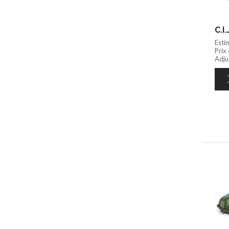
C.I
Esti
Prix
Adju