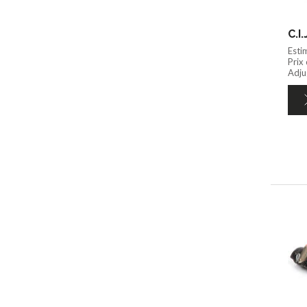
C.I
Esti
Prix
Adju