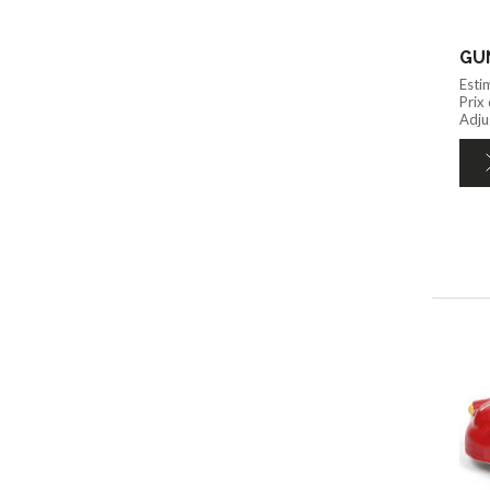
Esti
Prix
Adju