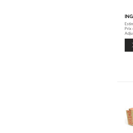
ING
Esti
Prix
Adju