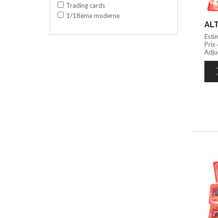
Trading cards
1/18ème moderne
ALT
Esti
Prix
Adju