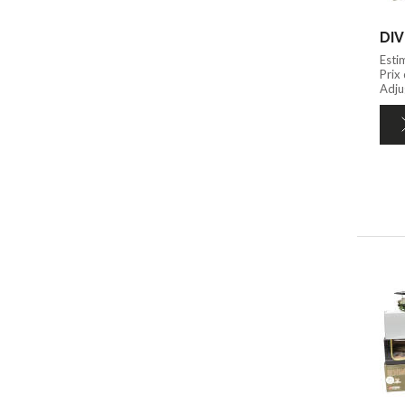
DIV
Esti
Prix
Adju