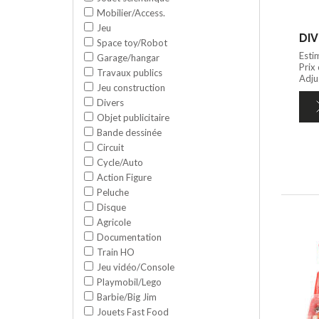
Mobilier/Access.
Jeu
DIV
Space toy/Robot
Esti
Garage/hangar
Prix
Travaux publics
Adju
Jeu construction
Divers
Objet publicitaire
Bande dessinée
Circuit
Cycle/Auto
Action Figure
Peluche
Disque
Agricole
Documentation
Train HO
Jeu vidéo/Console
Playmobil/Lego
Barbie/Big Jim
Jouets Fast Food