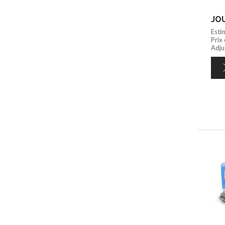
JOU
Esti
Prix
Adju