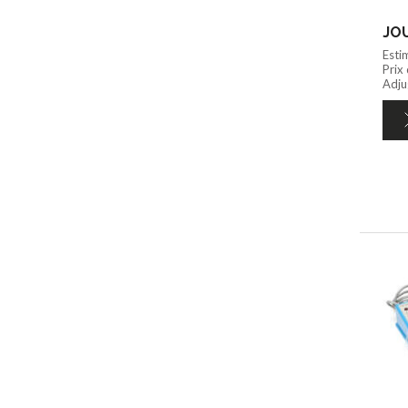
JOU
Esti
Prix
Adju