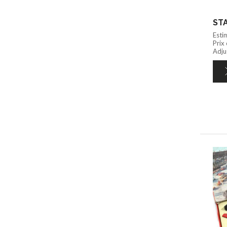
STA
Esti
Prix
Adju