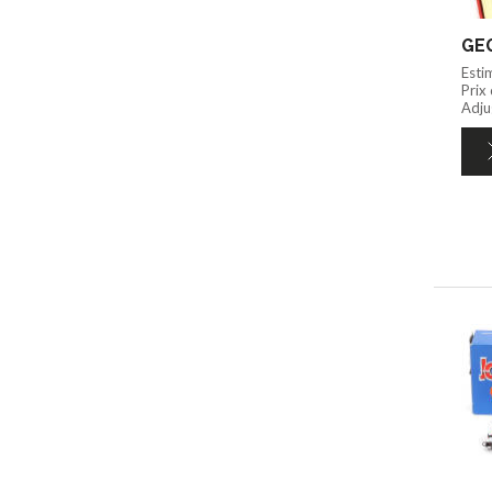
GEG
Esti
Prix
Adju