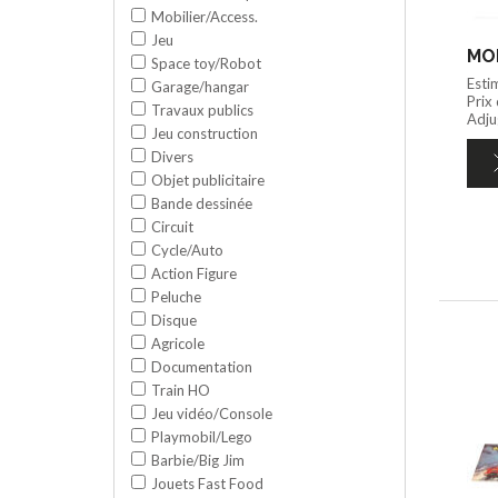
Mobilier/Access.
Jeu
MOM
Space toy/Robot
Esti
Garage/hangar
Prix
Travaux publics
Adju
Jeu construction
Divers
Objet publicitaire
Bande dessinée
Circuit
Cycle/Auto
Action Figure
Peluche
Disque
Agricole
Documentation
Train HO
Jeu vidéo/Console
Playmobil/Lego
Barbie/Big Jim
Jouets Fast Food