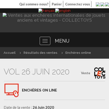
Qui sommes-nous?
Panier
Connectez vous
MENU
Toggle
navigation
Accueil
Résultats des ventes
Enchères online
VOL 26 JUIN 2020
Vente
ENCHÈRES ON LINE
Date de la vente :
26 Juin 2020