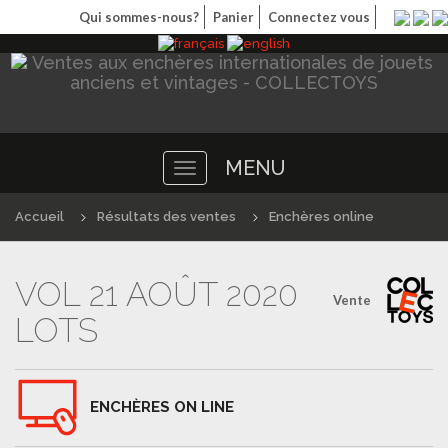
Qui sommes-nous?
Panier
Connectez vous
MENU
Toggle
navigation
Accueil
Résultats des ventes
Enchères online
VOL 21 AOÛT 2020
Vente
LOTS
ENCHÈRES ON LINE