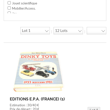
Jouet scientifique
Mobilier/Access.
Jeu
Space toy/Robot
Garage/hangar
Travaux publics
|
|
Jeu construction
Divers
Objet publicitaire
Bande dessinée
Circuit
Cycle/Auto
Action Figure
Peluche
Disque
Agricole
Documentation
Train HO
Jeu vidéo/Console
EDITIONS E.P.A. (FRANCE) (1)
Playmobil/Lego
Estimation : 30/40 €
Barbie/Big Jim
Prix de départ : 20 €
Lot 1