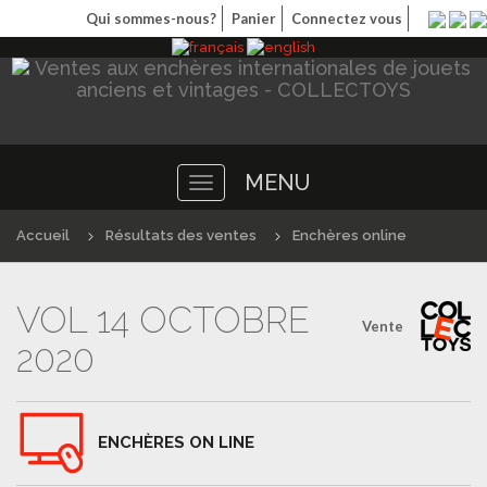
Qui sommes-nous?
Panier
Connectez vous
MENU
Toggle
navigation
Accueil
Résultats des ventes
Enchères online
VOL 14 OCTOBRE
Vente
2020
ENCHÈRES ON LINE