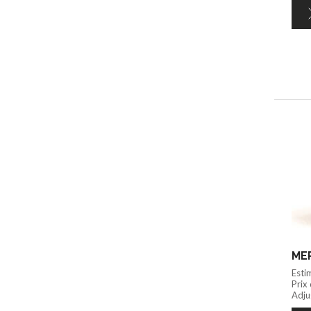
MER
Esti
Prix
Adju