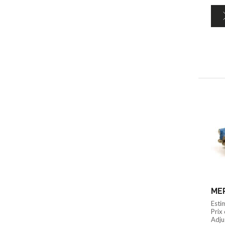
MER
Esti
Prix
Adju