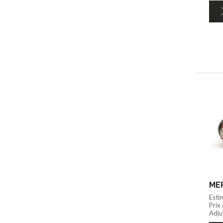
MER
Esti
Prix
Adju