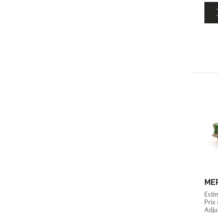
MER
Esti
Prix
Adju