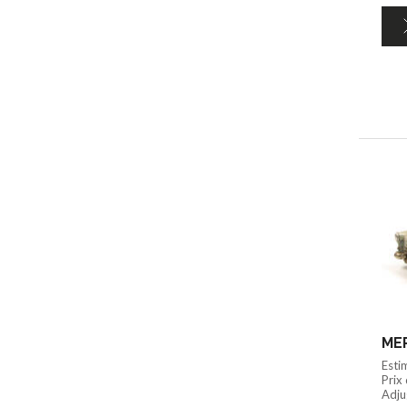
MER
Esti
Prix
Adju