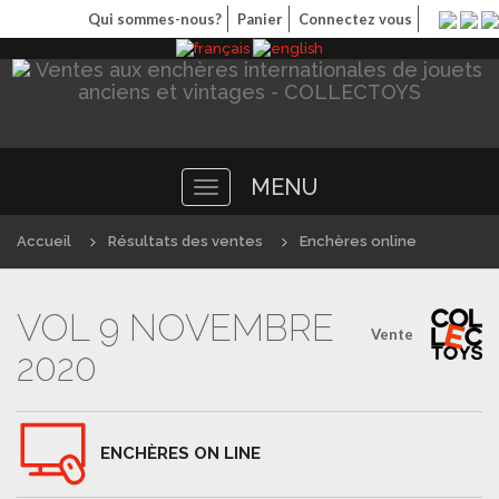
Qui sommes-nous?
Panier
Connectez vous
MENU
Toggle
navigation
Accueil
Résultats des ventes
Enchères online
VOL 9 NOVEMBRE
Vente
2020
ENCHÈRES ON LINE