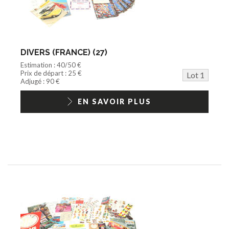
Disque
Agricole
Documentation
Train HO
Jeu vidéo/Console
DIVERS (FRANCE) (27)
Playmobil/Lego
Estimation : 40/50 €
Barbie/Big Jim
Prix de départ : 25 €
Lot 1
Jouets Fast Food
Adjugé : 90 €
Trading cards
1/18ème moderne
EN SAVOIR PLUS