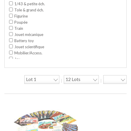
1/43 & petite éch.
Tole & grand éch.
Figurine
Poupée
Train
Jouet mécanique
Battery toy
Jouet scientifique
Mobilier/Access.
Jeu
Space toy/Robot
Garage/hangar
Travaux publics
|
|
Jeu construction
Divers
Objet publicitaire
Bande dessinée
Circuit
Cycle/Auto
Action Figure
Peluche