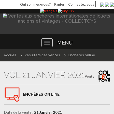
Qui sommes-nous?
Panier
Connectez vous
MENU
Toggle
navigation
Accueil
Résultats des ventes
Enchères online
VOL 21 JANVIER 2021
Vente
ENCHÈRES ON LINE
Date de la vente :
21 Janvier 2021