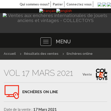
Qui sommes-nous?
Panier
Connectez vous
MENU
Toggle
navigation
Accueil
Résultats des ventes
Enchères online
VOL 17 MARS 2021
Vente
ENCHÈRES ON LINE
Date de la vente :
17 Mars 2021