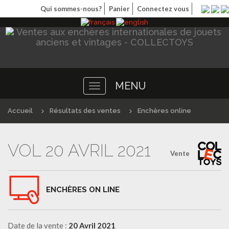
Qui sommes-nous?
Panier
Connectez vous
MENU
Toggle
navigation
Accueil
Résultats des ventes
Enchères online
VOL 20 AVRIL 2021
Vente
ENCHÈRES ON LINE
Date de la vente :
20 Avril 2021