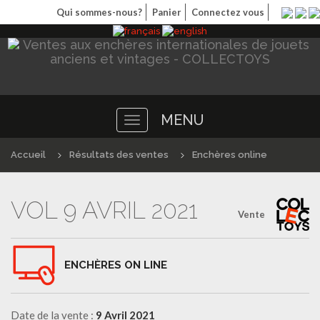
Qui sommes-nous?
Panier
Connectez vous
MENU
Toggle
navigation
Accueil
Résultats des ventes
Enchères online
VOL 9 AVRIL 2021
Vente
ENCHÈRES ON LINE
Date de la vente :
9 Avril 2021