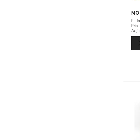
MON
Esti
Prix
Adjug