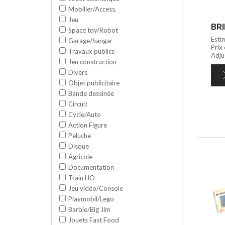
Mobilier/Access.
Jeu
BRI
Space toy/Robot
Esti
Garage/hangar
Prix
Travaux publics
Adjug
Jeu construction
Divers
Objet publicitaire
Bande dessinée
Circuit
Cycle/Auto
Action Figure
Peluche
Disque
Agricole
Documentation
Train HO
Jeu vidéo/Console
Playmobil/Lego
Barbie/Big Jim
Jouets Fast Food