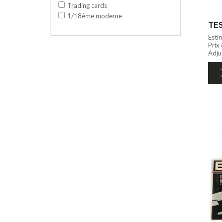
Trading cards
1/18ème moderne
TES
Esti
Prix
Adju