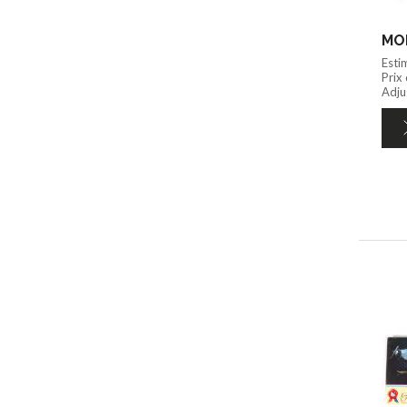
MON
Esti
Prix
Adjug