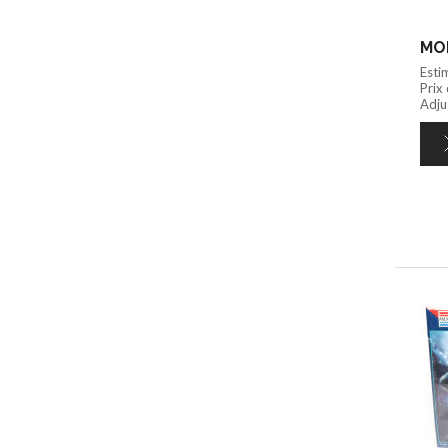
MON
Esti
Prix
Adju