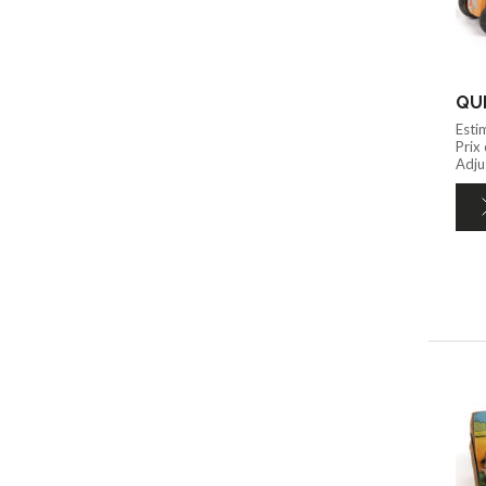
QUI
Esti
Prix
Adju