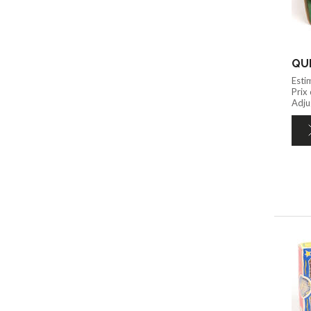
QUI
Esti
Prix
Adju