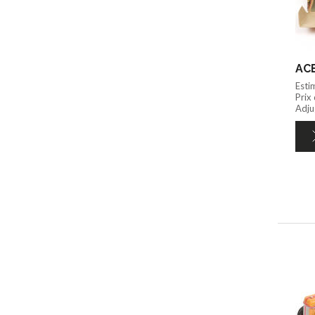
ACE
Esti
Prix
Adju