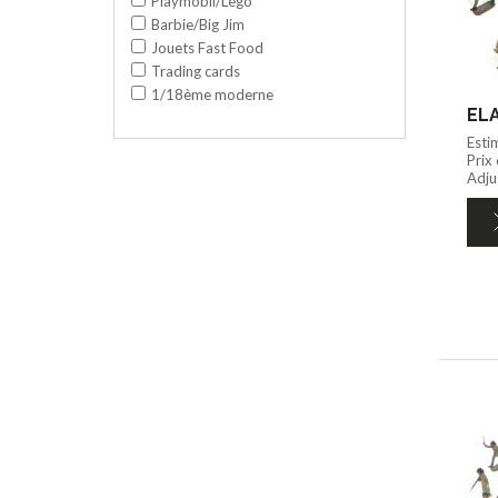
Playmobil/Lego
Barbie/Big Jim
Jouets Fast Food
Trading cards
1/18ème moderne
Esti
Prix
Adjug