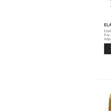
Esti
Prix
Adjug