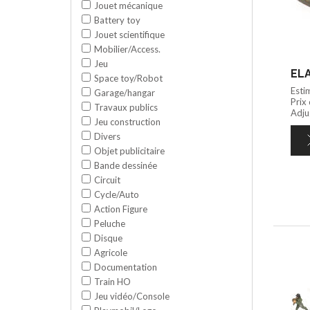
Jouet mécanique
Battery toy
Jouet scientifique
Mobilier/Access.
Jeu
ELA
Space toy/Robot
Esti
Garage/hangar
Prix
Travaux publics
Adju
Jeu construction
Divers
Objet publicitaire
Bande dessinée
Circuit
Cycle/Auto
Action Figure
Peluche
Disque
Agricole
Documentation
Train HO
Jeu vidéo/Console