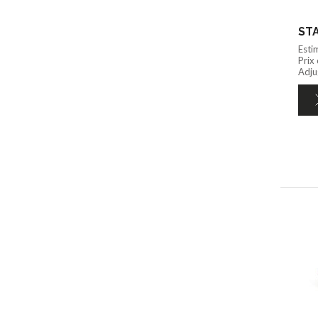
STA
Esti
Prix
Adju