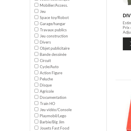
Mobilier/Access.
Jeu
DIV
Space toy/Robot
Esti
Garage/hangar
Prix
Travaux publics
Adju
Jeu construction
Divers
Objet publicitaire
Bande dessinée
Circuit
Cycle/Auto
Action Figure
Peluche
Disque
Agricole
Documentation
Train HO
Jeu vidéo/Console
Playmobil/Lego
Barbie/Big Jim
Jouets Fast Food