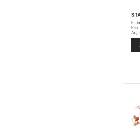
STA
Esti
Prix
Adju