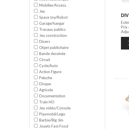
Mobilier/Access.
Jeu
DIV
Space toy/Robot
Esti
Garage/hangar
Prix
Travaux publics
Adju
Jeu construction
Divers
Objet publicitaire
Bande dessinée
Circuit
Cycle/Auto
Action Figure
Peluche
Disque
Agricole
Documentation
Train HO
Jeu vidéo/Console
Playmobil/Lego
Barbie/Big Jim
Jouets Fast Food