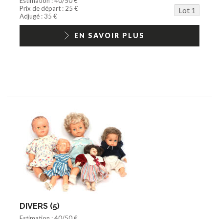
Estimation : 40/50 €
Barbie/Big Jim
Prix de départ : 25 €
Lot 1
Jouets Fast Food
Adjugé : 35 €
Trading cards
1/18ème moderne
EN SAVOIR PLUS
DIVERS (5)
Estimation : 40/50 €