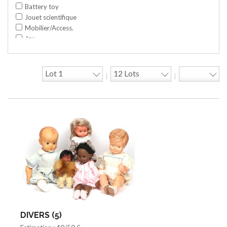
Battery toy
Jouet scientifique
Mobilier/Access.
Jeu
Space toy/Robot
Garage/hangar
Travaux publics
|
|
Jeu construction
Divers
Objet publicitaire
Bande dessinée
Circuit
Cycle/Auto
Action Figure
Peluche
Disque
Agricole
Documentation
Train HO
Jeu vidéo/Console
DIVERS (5)
Playmobil/Lego