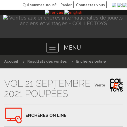
Qui sommes-nous?
Panier
Connectez vous
MENU
Toggle
navigation
Accueil
Résultats des ventes
Enchères online
VOL 21 SEPTEMBRE
Vente
2021 POUPÉES
ENCHÈRES ON LINE