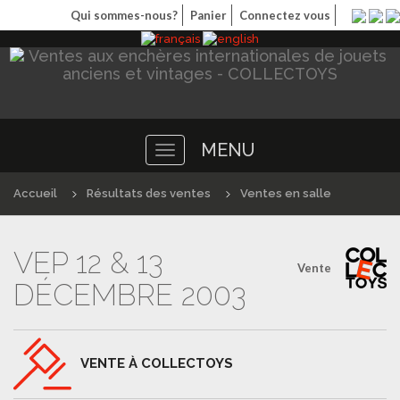
Qui sommes-nous?
Panier
Connectez vous
MENU
Toggle
navigation
Accueil
Résultats des ventes
Ventes en salle
VEP 12 & 13
Vente
DÉCEMBRE 2003
VENTE À COLLECTOYS