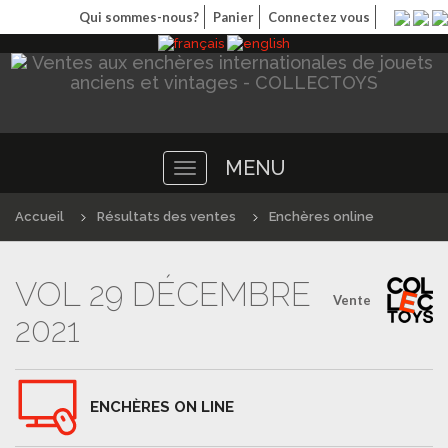
Qui sommes-nous?
Panier
Connectez vous
MENU
Toggle
navigation
Accueil
Résultats des ventes
Enchères online
VOL 29 DÉCEMBRE
Vente
2021
ENCHÈRES ON LINE