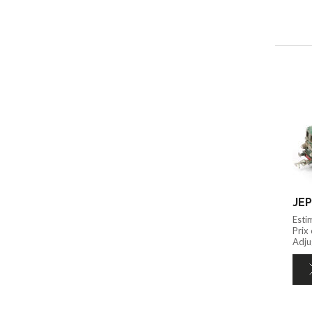
JEP
Esti
Prix
Adju