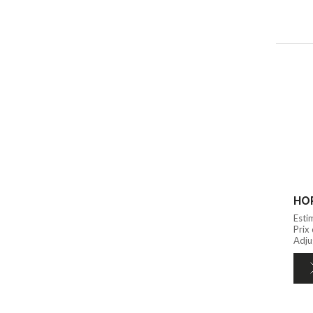
HOR
Esti
Prix
Adju