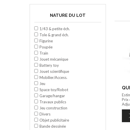
NATURE DU LOT
1/43 & petite éch.
Tole & grand éch.
Figurine
Poupée
Train
Jouet mécanique
Battery toy
Jouet scientifique
Mobilier/Access.
Jeu
QUI
Space toy/Robot
Esti
Garage/hangar
Prix
Travaux publics
Adju
Jeu construction
Divers
Objet publicitaire
Bande dessinée