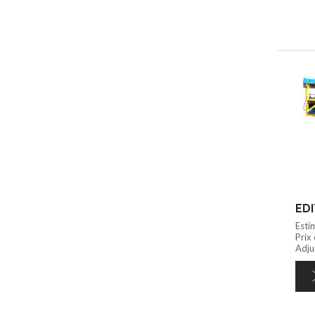
Esti
Prix
Adjug