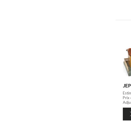
JEP
Esti
Prix
Adju