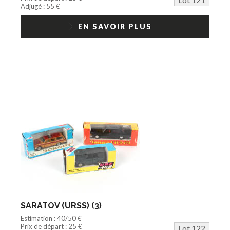
Jouets Fast Food
Adjugé : 55 €
Trading cards
1/18ème moderne
EN SAVOIR PLUS
SARATOV (URSS) (3)
Estimation : 40/50 €
Prix de départ : 25 €
Lot 122