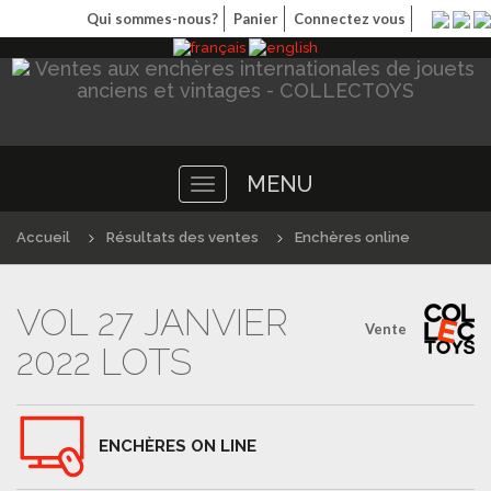
Qui sommes-nous?
Panier
Connectez vous
MENU
Toggle
navigation
Accueil
Résultats des ventes
Enchères online
VOL 27 JANVIER
Vente
2022 LOTS
ENCHÈRES ON LINE