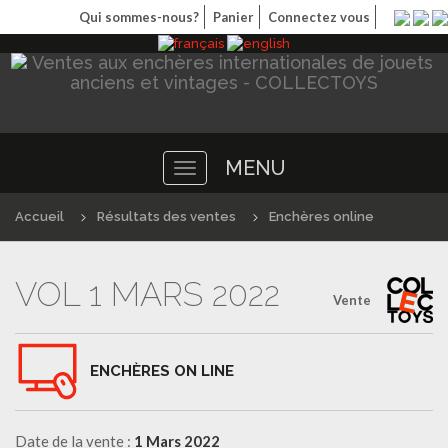
Qui sommes-nous?
Panier
Connectez vous
MENU
Toggle
navigation
Accueil
Résultats des ventes
Enchères online
VOL 1 MARS 2022
Vente
ENCHÈRES ON LINE
Date de la vente :
1 Mars 2022