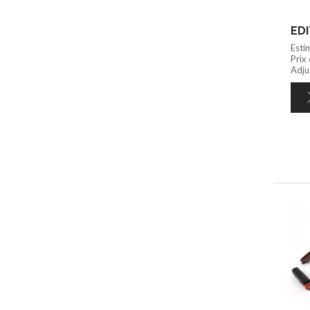
Esti
Prix
Adju