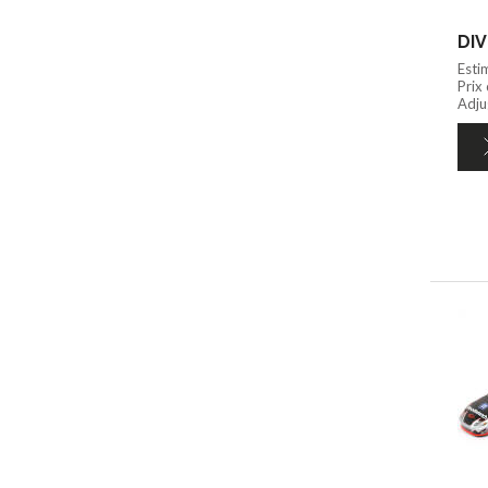
Esti
Prix
Adju