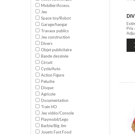
Mobilier/Access.
Jeu
DIV
Space toy/Robot
Esti
Garage/hangar
Prix
Travaux publics
Adjug
Jeu construction
Divers
Objet publicitaire
Bande dessinée
Circuit
Cycle/Auto
Action Figure
Peluche
Disque
Agricole
Documentation
Train HO
Jeu vidéo/Console
Playmobil/Lego
Barbie/Big Jim
Jouets Fast Food