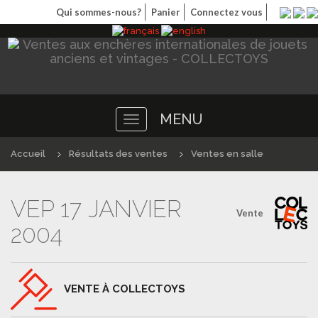
Qui sommes-nous?
Panier
Connectez vous
MENU
Toggle
navigation
Accueil
Résultats des ventes
Ventes en salle
VEP 17 JANVIER
Vente
2004
VENTE À COLLECTOYS