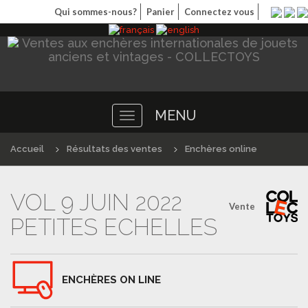
Qui sommes-nous?
Panier
Connectez vous
MENU
Toggle
navigation
Accueil
Résultats des ventes
Enchères online
VOL 9 JUIN 2022
Vente
PETITES ECHELLES
ENCHÈRES ON LINE