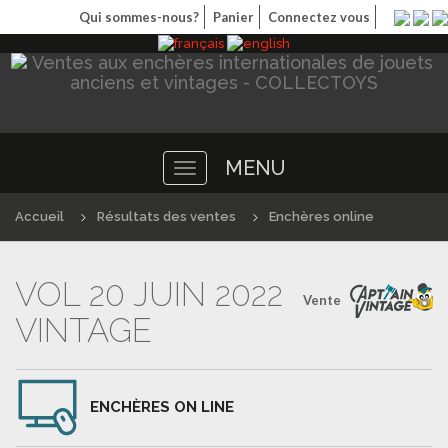
Qui sommes-nous?
Panier
Connectez vous
MENU
Toggle
navigation
Accueil
Résultats des ventes
Enchères online
VOL 20 JUIN 2022
Vente
VINTAGE
ENCHÈRES ON LINE