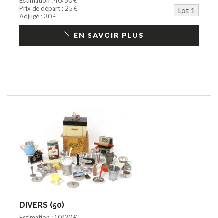
Estimation : 40/50 €
Barbie/Big Jim
Prix de départ : 25 €
Lot 1
Jouets Fast Food
Adjugé : 30 €
Trading cards
1/18ème moderne
EN SAVOIR PLUS
DIVERS (50)
Estimation : 10/20 €