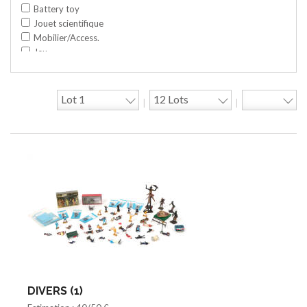
Battery toy
Jouet scientifique
Mobilier/Access.
Jeu
Space toy/Robot
Garage/hangar
Travaux publics
|
|
Jeu construction
Divers
Objet publicitaire
Bande dessinée
Circuit
Cycle/Auto
Action Figure
Peluche
Disque
Agricole
Documentation
Train HO
Jeu vidéo/Console
DIVERS (1)
Playmobil/Lego