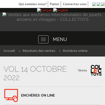
Qui sommes-nous?
Panier
Connectez vous
MENU
Toggle
navigation
Accueil
Résultats des ventes
Enchères online
VOL 14 OCTOBRE
Vente
2022
ENCHÈRES ON LINE