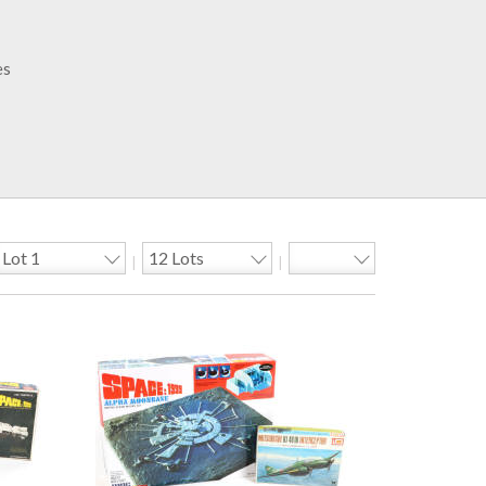
es
|
|