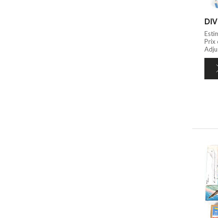
DIV
Esti
Prix
Adju