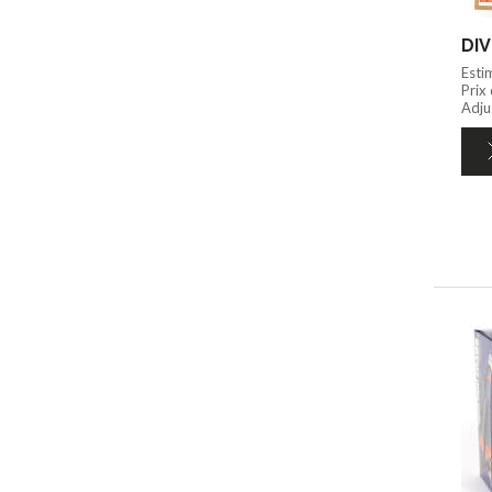
DIV
Esti
Prix
Adju