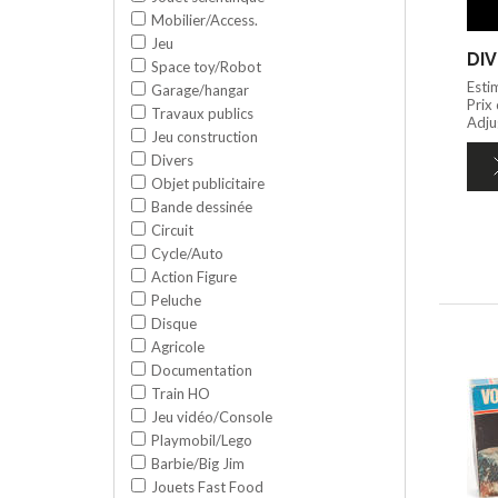
Mobilier/Access.
Jeu
DIV
Space toy/Robot
Esti
Garage/hangar
Prix
Travaux publics
Adju
Jeu construction
Divers
Objet publicitaire
Bande dessinée
Circuit
Cycle/Auto
Action Figure
Peluche
Disque
Agricole
Documentation
Train HO
Jeu vidéo/Console
Playmobil/Lego
Barbie/Big Jim
Jouets Fast Food