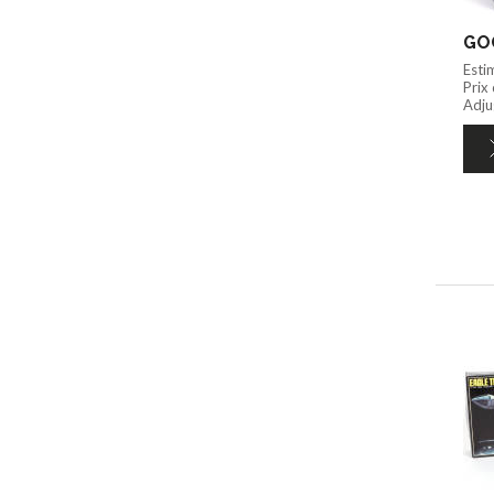
Esti
Prix
Adju