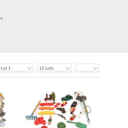
es
|
|