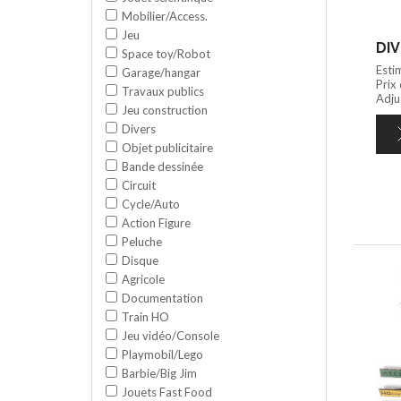
Mobilier/Access.
Jeu
DIV
Space toy/Robot
Esti
Garage/hangar
Prix
Travaux publics
Adju
Jeu construction
Divers
Objet publicitaire
Bande dessinée
Circuit
Cycle/Auto
Action Figure
Peluche
Disque
Agricole
Documentation
Train HO
Jeu vidéo/Console
Playmobil/Lego
Barbie/Big Jim
Jouets Fast Food