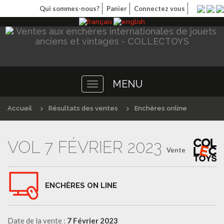
Qui sommes-nous?
Panier
Connectez vous
MENU
Toggle
navigation
Accueil
Résultats des ventes
Enchères online
VOL 7 FÉVRIER 2023
Vente
ENCHÈRES ON LINE
Date de la vente :
7 Février 2023