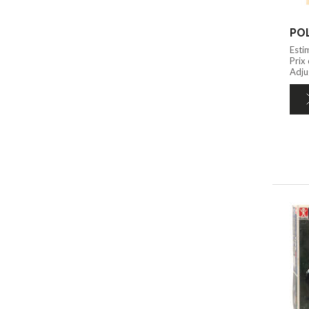
POL
Esti
Prix
Adju