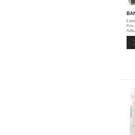
BAN
Esti
Prix
Adju