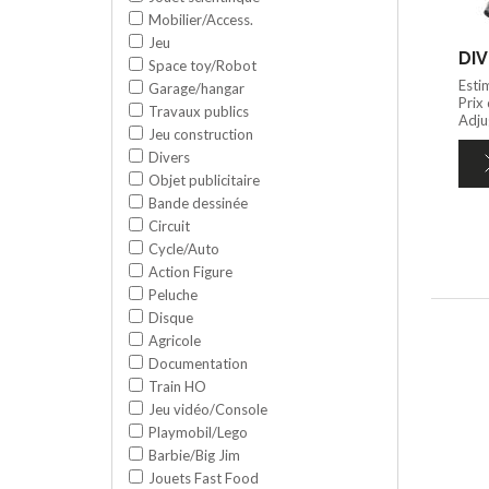
Mobilier/Access.
Jeu
DIV
Space toy/Robot
Esti
Garage/hangar
Prix
Travaux publics
Adju
Jeu construction
Divers
Objet publicitaire
Bande dessinée
Circuit
Cycle/Auto
Action Figure
Peluche
Disque
Agricole
Documentation
Train HO
Jeu vidéo/Console
Playmobil/Lego
Barbie/Big Jim
Jouets Fast Food