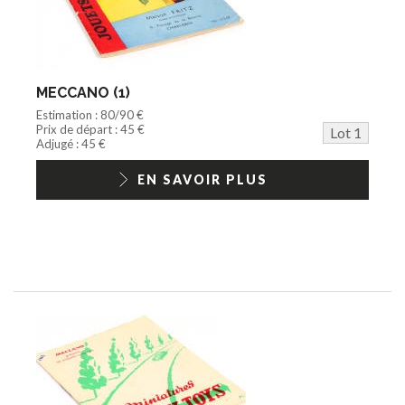
Disque
Agricole
Documentation
Train HO
Jeu vidéo/Console
MECCANO (1)
Playmobil/Lego
Estimation : 80/90 €
Barbie/Big Jim
Prix de départ : 45 €
Lot 1
Jouets Fast Food
Adjugé : 45 €
Trading cards
1/18ème moderne
EN SAVOIR PLUS