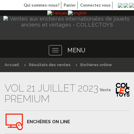
Qui sommes-nous?
Panier
Connectez vous
MENU
Toggle
navigation
Accueil
Résultats des ventes
Enchères online
VOL 21 JUILLET 2023
Vente
PREMIUM
ENCHÈRES ON LINE