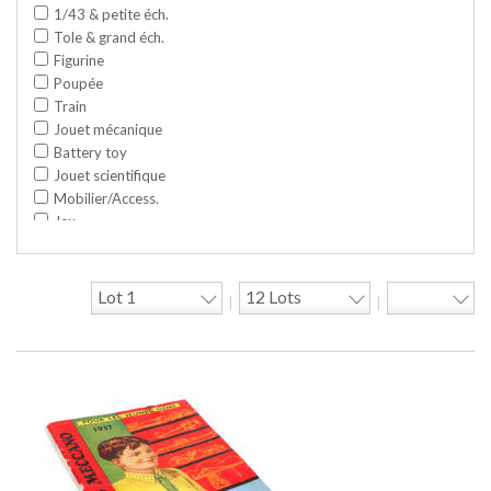
1/43 & petite éch.
Tole & grand éch.
Figurine
Poupée
Train
Jouet mécanique
Battery toy
Jouet scientifique
Mobilier/Access.
Jeu
Space toy/Robot
Garage/hangar
Travaux publics
|
|
Jeu construction
Divers
Objet publicitaire
Bande dessinée
Circuit
Cycle/Auto
Action Figure
Peluche