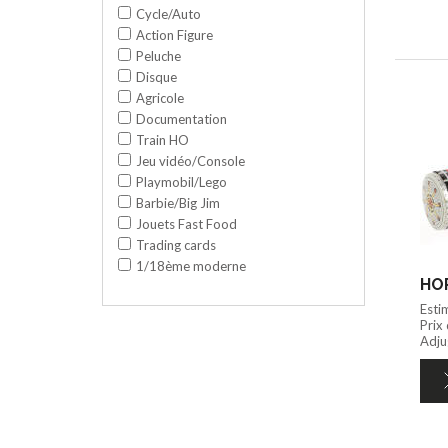
Cycle/Auto
Action Figure
Peluche
Disque
Agricole
Documentation
Train HO
Jeu vidéo/Console
Playmobil/Lego
Barbie/Big Jim
Jouets Fast Food
Trading cards
1/18ème moderne
HOR
Esti
Prix
Adju