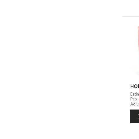
HOR
Esti
Prix
Adju