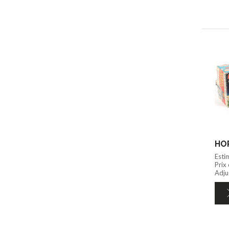
HOR
Esti
Prix
Adju