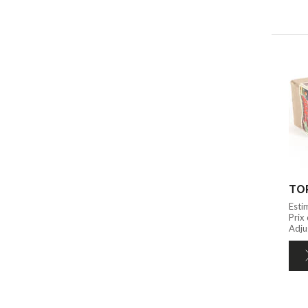
TOP
Esti
Prix
Adju