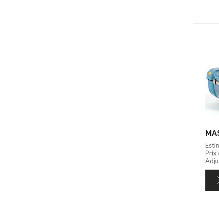
Esti
Prix
Adju