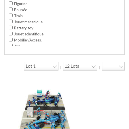
Figurine
Poupée
Train
Jouet mécanique
Battery toy
Jouet scientifique
Mobilier/Access.
Jeu
Space toy/Robot
Garage/hangar
Travaux publics
|
|
Jeu construction
Divers
Objet publicitaire
Bande dessinée
Circuit
Cycle/Auto
Action Figure
Peluche
Disque
Agricole