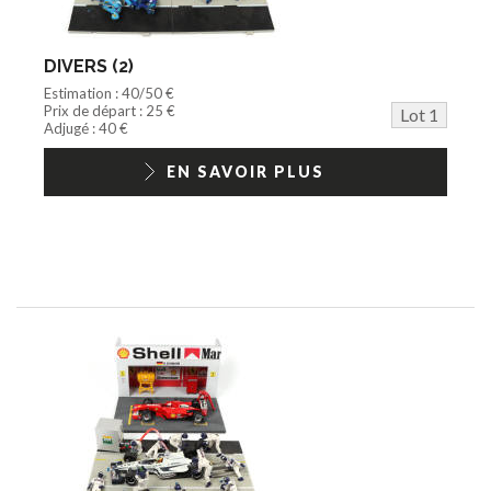
Documentation
Train HO
Jeu vidéo/Console
DIVERS (2)
Playmobil/Lego
Estimation : 40/50 €
Barbie/Big Jim
Prix de départ : 25 €
Lot 1
Jouets Fast Food
Adjugé : 40 €
Trading cards
1/18ème moderne
EN SAVOIR PLUS