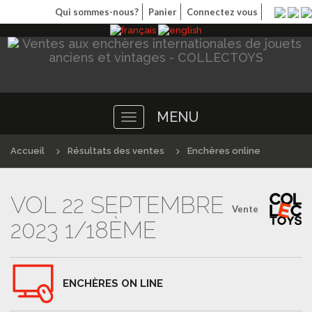
Qui sommes-nous?
Panier
Connectez vous
MENU
Toggle
navigation
Accueil
Résultats des ventes
Enchères online
VOL 22 SEPTEMBRE
Vente
2023 1/18ÈME
ENCHÈRES ON LINE