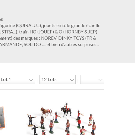
es
igurine (QUIRALU...), jouets en tôle grande échelle
RA...), train HO (JOUEF) & O (HORNBY & JEP)
palement) des marques : NOREV, DINKY TOYS (FR &
NDE, SOLIDO .... et bien d'autres surprises...
|
|