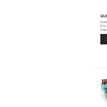
QUI
Esti
Prix
Adju