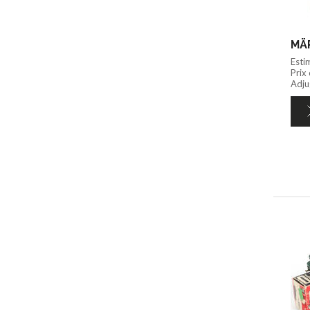
Esti
Prix
Adju