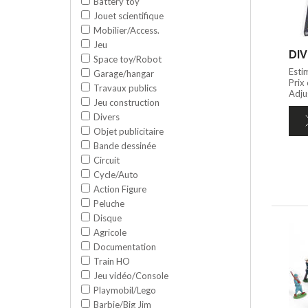
Battery toy
Jouet scientifique
Mobilier/Access.
Jeu
DIV
Space toy/Robot
Esti
Garage/hangar
Prix
Travaux publics
Adju
Jeu construction
Divers
Objet publicitaire
Bande dessinée
Circuit
Cycle/Auto
Action Figure
Peluche
Disque
Agricole
Documentation
Train HO
Jeu vidéo/Console
Playmobil/Lego
Barbie/Big Jim