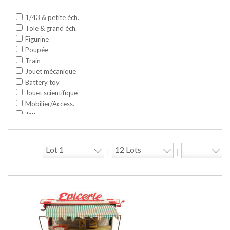
1/43 & petite éch.
Tole & grand éch.
Figurine
Poupée
Train
Jouet mécanique
Battery toy
Jouet scientifique
Mobilier/Access.
Jeu
Space toy/Robot
Garage/hangar
Travaux publics
|
|
Jeu construction
Divers
Objet publicitaire
Bande dessinée
Circuit
Cycle/Auto
Action Figure