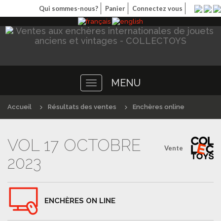
Qui sommes-nous?
Panier
Connectez vous
MENU
Toggle
navigation
Accueil
Résultats des ventes
Enchères online
VOL 17 OCTOBRE
Vente
2023
ENCHÈRES ON LINE