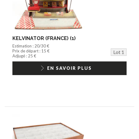
Peluche
Disque
Agricole
Documentation
Train HO
Jeu vidéo/Console
KELVINATOR (FRANCE) (1)
Playmobil/Lego
Estimation : 20/30 €
Barbie/Big Jim
Prix de départ : 15 €
Lot 1
Jouets Fast Food
Adjugé : 25 €
Trading cards
1/18ème moderne
EN SAVOIR PLUS