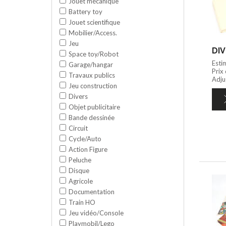
Jouet mécanique
Battery toy
Jouet scientifique
Mobilier/Access.
Jeu
DIV
Space toy/Robot
Esti
Garage/hangar
Prix
Travaux publics
Adju
Jeu construction
Divers
Objet publicitaire
Bande dessinée
Circuit
Cycle/Auto
Action Figure
Peluche
Disque
Agricole
Documentation
Train HO
Jeu vidéo/Console
Playmobil/Lego