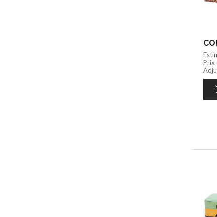
COF
Esti
Prix
Adju