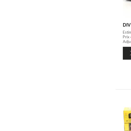
DIV
Esti
Prix
Adju