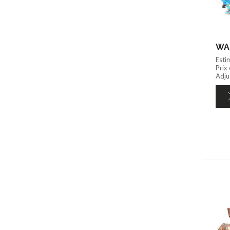
Esti
Prix
Adju