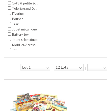
1/43 & petite éch.
Tole & grand éch.
Figurine
Poupée
Train
Jouet mécanique
Battery toy
Jouet scientifique
Mobilier/Access.
Jeu
Space toy/Robot
Garage/hangar
Travaux publics
|
|
Jeu construction
Divers
Objet publicitaire
Bande dessinée
Circuit
Cycle/Auto
Action Figure
Peluche