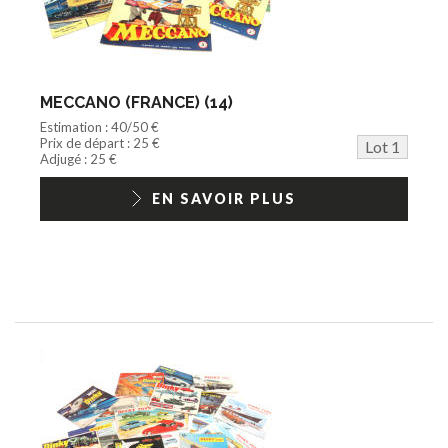
Disque
Agricole
Documentation
Train HO
Jeu vidéo/Console
MECCANO (FRANCE) (14)
Playmobil/Lego
Estimation : 40/50 €
Barbie/Big Jim
Prix de départ : 25 €
Lot 1
Jouets Fast Food
Adjugé : 25 €
Trading cards
1/18ème moderne
EN SAVOIR PLUS