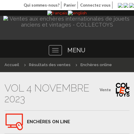
Qui sommes-nous?
Panier
Connectez vous
MENU
Toggle
navigation
Accueil
Résultats des ventes
Enchères online
VOL 4 NOVEMBRE
Vente
2023
ENCHÈRES ON LINE