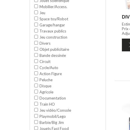
Jouet scientifique
Mobilier/Access.
Jeu
DIV
Space toy/Robot
Esti
Garage/hangar
Prix
Travaux publics
Adju
Jeu construction
Divers
Objet publicitaire
Bande dessinée
Circuit
Cycle/Auto
Action Figure
Peluche
Disque
Agricole
Documentation
Train HO
Jeu vidéo/Console
Playmobil/Lego
Barbie/Big Jim
Jouets Fast Food