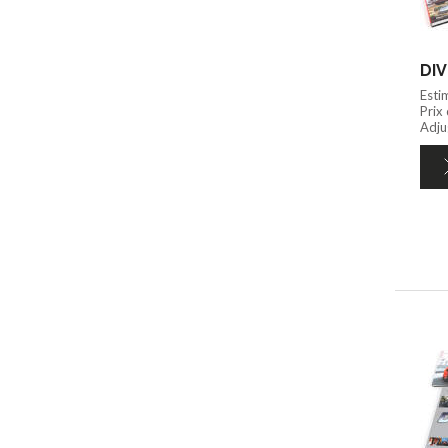
DIV
Esti
Prix
Adju