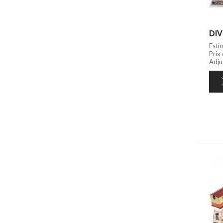
DIV
Esti
Prix
Adju