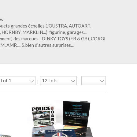
es
 jouets grandes échelles (JOUSTRA, AUTOART,
P, HORNBY, MÄRKLIN...), figurine, garages...
palement) des marques : DINKY TOYS (FR & GB), CORGI
MR.... & bien d'autres surprises...
|
|