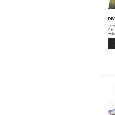
DIV
Esti
Prix
Adju