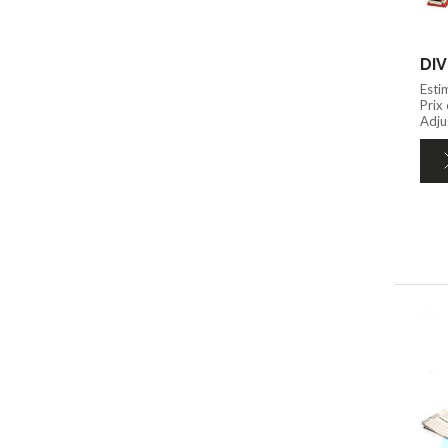
DIV
Esti
Prix
Adju