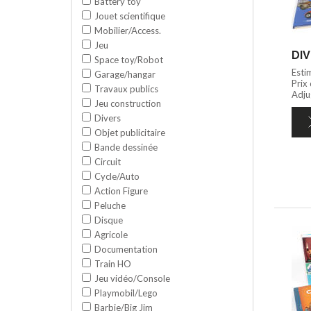
Battery toy
Jouet scientifique
Mobilier/Access.
Jeu
DIV
Space toy/Robot
Esti
Garage/hangar
Prix
Travaux publics
Adju
Jeu construction
Divers
Objet publicitaire
Bande dessinée
Circuit
Cycle/Auto
Action Figure
Peluche
Disque
Agricole
Documentation
Train HO
Jeu vidéo/Console
Playmobil/Lego
Barbie/Big Jim