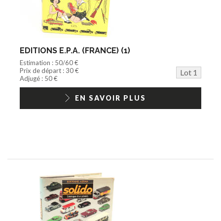
Disque
Agricole
Documentation
Train HO
Jeu vidéo/Console
EDITIONS E.P.A. (FRANCE) (1)
Playmobil/Lego
Estimation : 50/60 €
Barbie/Big Jim
Prix de départ : 30 €
Lot 1
Jouets Fast Food
Adjugé : 50 €
Trading cards
1/18ème moderne
EN SAVOIR PLUS