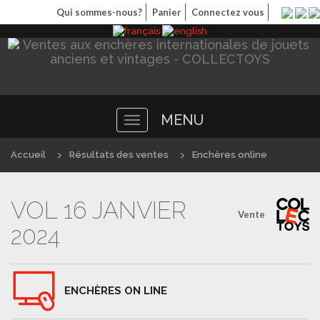
Qui sommes-nous?
Panier
Connectez vous
MENU
Toggle
navigation
Accueil
Résultats des ventes
Enchères online
VOL 16 JANVIER
Vente
2024
ENCHÈRES ON LINE