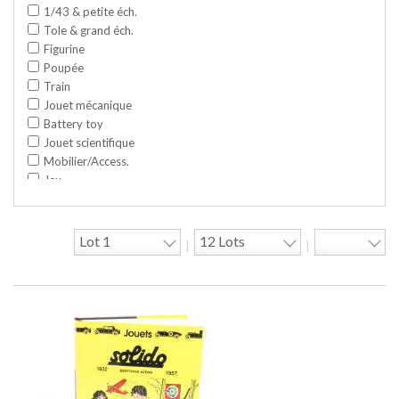
1/43 & petite éch.
Tole & grand éch.
Figurine
Poupée
Train
Jouet mécanique
Battery toy
Jouet scientifique
Mobilier/Access.
Jeu
Space toy/Robot
Garage/hangar
Travaux publics
|
|
Jeu construction
Divers
Objet publicitaire
Bande dessinée
Circuit
Cycle/Auto
Action Figure
Peluche