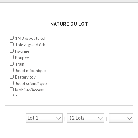
NATURE DU LOT
1/43 & petite éch.
Tole & grand éch.
Figurine
Poupée
Train
Jouet mécanique
Battery toy
Jouet scientifique
Mobilier/Access.
Jeu
Space toy/Robot
Garage/hangar
Travaux publics
|
|
Jeu construction
Divers
Objet publicitaire