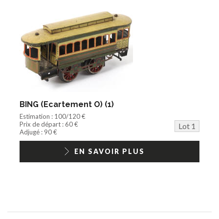
Bande dessinée
Circuit
Cycle/Auto
Action Figure
Peluche
Disque
Agricole
Documentation
Train HO
Jeu vidéo/Console
BING (Ecartement O) (1)
Playmobil/Lego
Estimation : 100/120 €
Barbie/Big Jim
Prix de départ : 60 €
Lot 1
Jouets Fast Food
Adjugé : 90 €
Trading cards
1/18ème moderne
EN SAVOIR PLUS