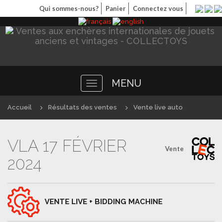
Qui sommes-nous?
Panier
Connectez vous
MENU
Toggle
navigation
Accueil
Résultats des ventes
Vente live auto
VLA 17 FÉVRIER
Vente
2024
VENTE LIVE + BIDDING MACHINE