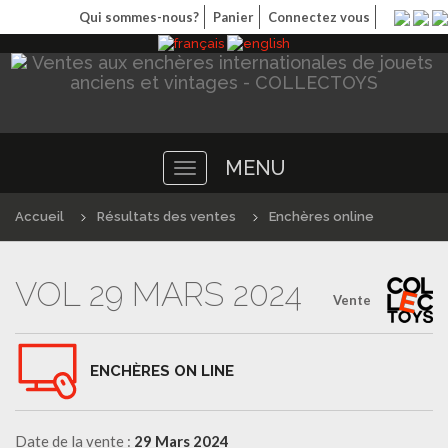
Qui sommes-nous?
Panier
Connectez vous
MENU
Toggle
navigation
Accueil
Résultats des ventes
Enchères online
VOL 29 MARS 2024
Vente
ENCHÈRES ON LINE
Date de la vente :
29 Mars 2024