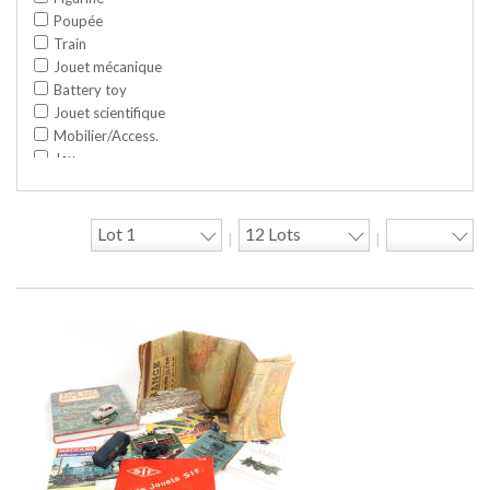
Poupée
Train
Jouet mécanique
Battery toy
Jouet scientifique
Mobilier/Access.
Jeu
Space toy/Robot
Garage/hangar
Travaux publics
|
|
Jeu construction
Divers
Objet publicitaire
Bande dessinée
Circuit
Cycle/Auto
Action Figure
Peluche
Disque
Agricole
Documentation