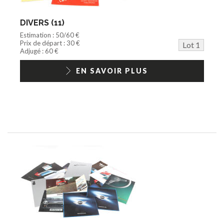
Train HO
Jeu vidéo/Console
DIVERS (11)
Playmobil/Lego
Estimation : 50/60 €
Barbie/Big Jim
Prix de départ : 30 €
Lot 1
Jouets Fast Food
Adjugé : 60 €
Trading cards
1/18ème moderne
EN SAVOIR PLUS